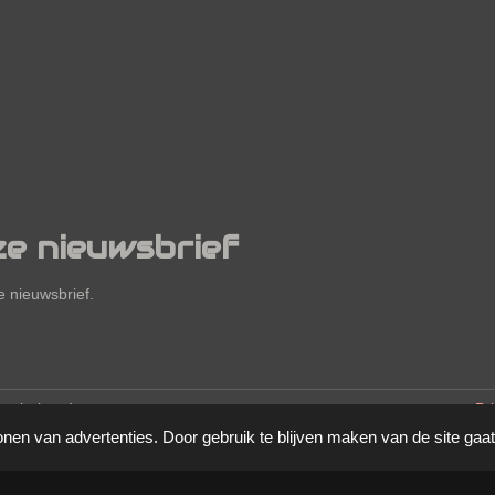
ze nieuwsbrief
 nieuwsbrief.
voorbehouden
Pr
onen van advertenties. Door gebruik te blijven maken van de site gaa