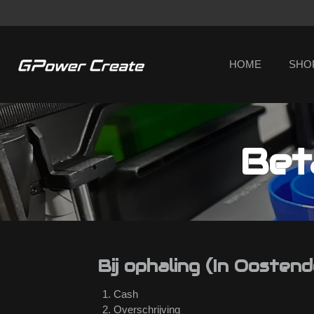
Ga
direct
naar
de
HOME
SHO
hoofdinhoud
Bet
Bij ophaling (In Oostend
Cash
Overschrijving