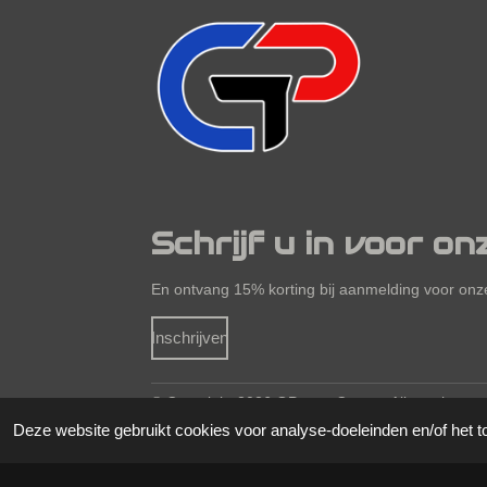
Schrijf u in voor on
En ontvang 15% korting bij aanmelding voor onze
Inschrijven
© Copyright 2026
GPower Create. Alle rechten
voorwaarden
Deze website gebruikt cookies voor analyse-doeleinden en/of het t