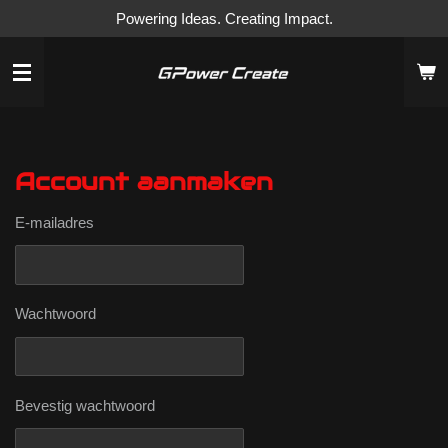
Powering Ideas. Creating Impact.
Ga
direct
naar
de
hoofdinhoud
Account aanmaken
E-mailadres
Wachtwoord
Bevestig wachtwoord