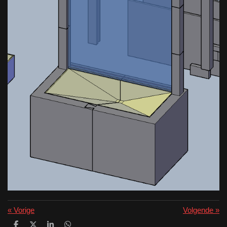
«
Vorige
Volgende
»