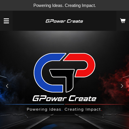
Powering Ideas. Creating Impact.
Ga
direct
naar
de
hoofdinhoud