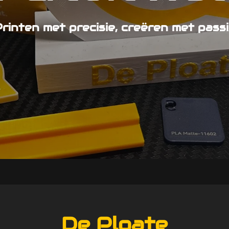
rinten met precisie, creëren met pass
De Ploate