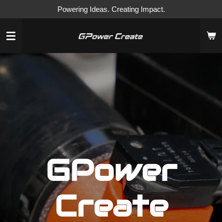
Powering Ideas. Creating Impact.
Ga
direct
naar
de
hoofdinhoud
GPower
Create