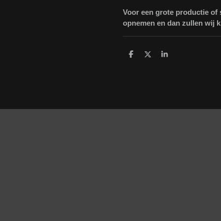
Voor een grote productie of
opnemen en dan zullen wij ki
D
D
S
e
e
h
l
e
a
e
l
r
n
e