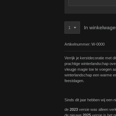
In winkelwage
Artikelnummer:
W-0000
Verrijk je kerstdecoratie met d
prachtige winterlandschap ove
vleugje magie toe te voegen aa
winterlandschap een warme en 
feestdagen.
Sinds dit jaar hebben wij een 
de
2023
versie was alleen verk
de nieuwe
2025
versie is het 