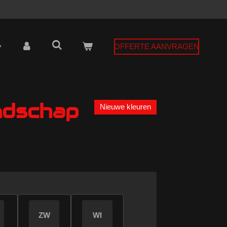
OFFERTE AANVRAGEN
ndschap
Nieuwe kleuren
ZW
WI