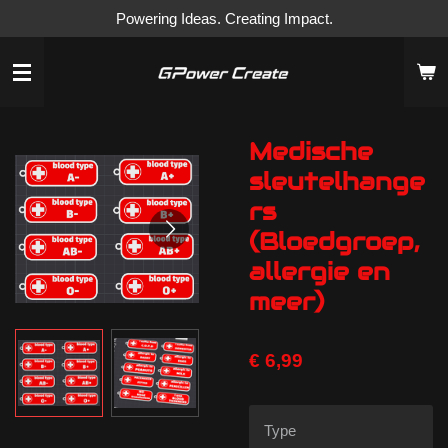
Powering Ideas. Creating Impact.
Ga
direct
naar
de
hoofdinhoud
Medische
sleutelhange
rs
(Bloedgroep,
allergie en
meer)
€ 6,99
Type