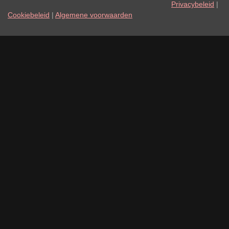
Privacybeleid
|
Cookiebeleid
|
Algemene voorwaarden