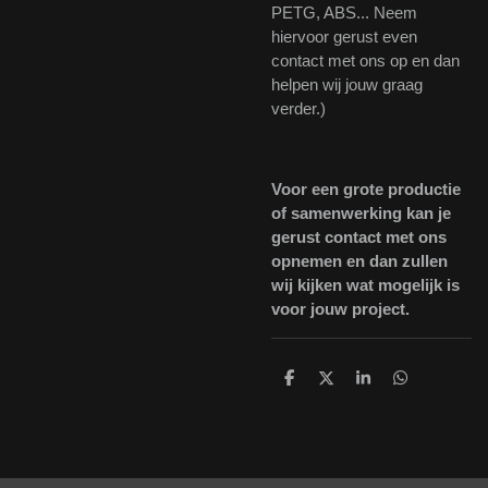
PETG, ABS... Neem
hiervoor gerust even
contact met ons op en dan
helpen wij jouw graag
verder.)
Voor een grote productie
of samenwerking kan je
gerust contact met ons
opnemen en dan zullen
wij kijken wat mogelijk is
voor jouw project.
D
D
S
D
e
e
h
e
l
e
a
l
e
l
r
e
n
e
n