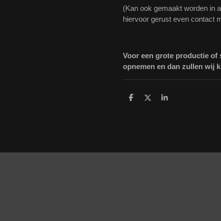
(Kan ook gemaakt worden in 
hiervoor gerust even contact m
Voor een grote productie of
opnemen en dan zullen wij ki
D
D
S
e
e
h
l
e
a
e
l
r
n
e