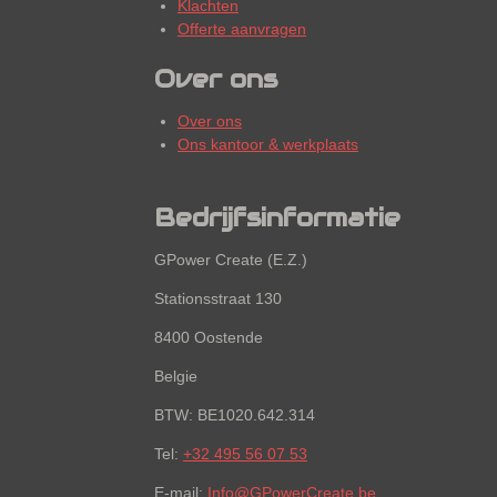
Klachten
Offerte aanvragen
Over ons
Over ons
Ons kantoor & werkplaats
Bedrijfsinformatie
GPower Create (E.Z.)
Stationsstraat 130
8400 Oostende
Belgie
BTW: BE1020.642.314
Tel:
+32 495 56 07 53
E-mail:
Info@GPowerCreate.be