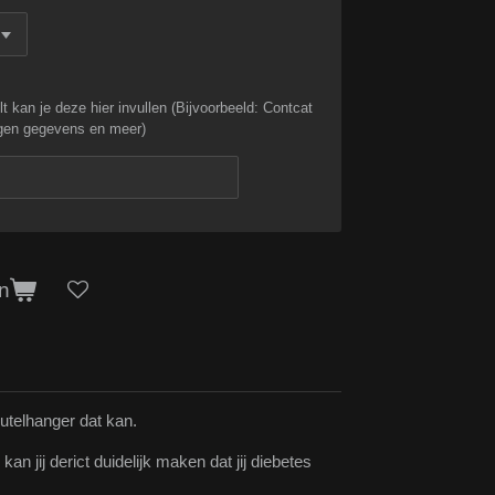
lt kan je deze hier invullen (Bijvoorbeeld: Contcat
igen gegevens en meer)
n
eutelhanger dat kan.
an jij derict duidelijk maken dat jij diebetes