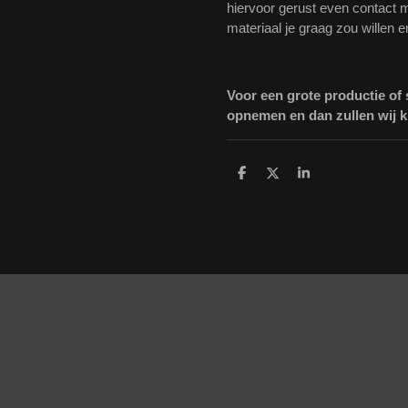
hiervoor gerust even contact m
materiaal je graag zou willen e
Voor een grote productie of
opnemen en dan zullen wij ki
D
D
S
e
e
h
l
e
a
e
l
r
n
e