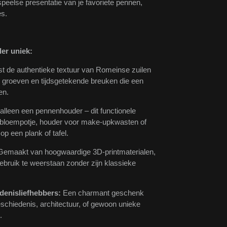
peelse presentatie van je favoriete pennen,
es.
er uniek:
st de authentieke textuur van Romeinse zuilen
 groeven en tijdsgetekende breuken die een
en.
lleen een pennenhouder – dit functionele
 bloempotje, houder voor make-upkwasten of
op een plank of tafel.
emaakt van hoogwaardige 3D-printmaterialen,
ebruik te weerstaan zonder zijn klassieke
denisliefhebbers:
Een charmant geschenk
schiedenis, architectuur, of gewoon unieke
.