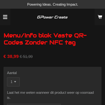
Powering Ideas. Creating Impact.
Ga
direct
naar
de
hoofdinhoud
Menu/Info blok Vaste QR-
Codes Zonder NFC tag
€ 38,99
€ 51,99
Aantal
Laat het me weten wanneer dit product weer op voorraad
is.