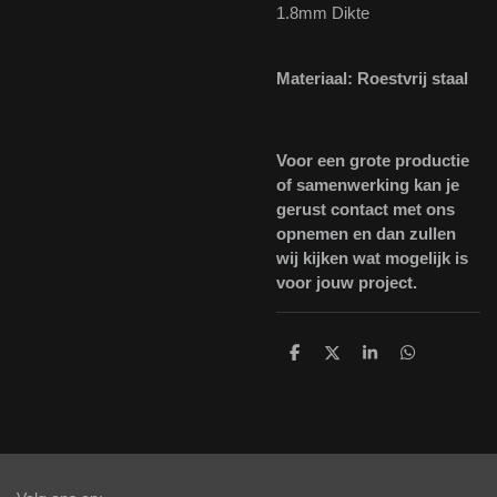
1.8mm Dikte
Materiaal: Roestvrij staal
Voor een grote productie
of samenwerking kan je
gerust contact met ons
opnemen en dan zullen
wij kijken wat mogelijk is
voor jouw project.
D
D
S
D
e
e
h
e
l
e
a
l
e
l
r
e
n
e
n