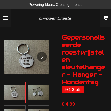
Powering Ideas. Creating Impact.
Ga
direct
naar
de
hoofdinhoud
Gepersonalis
eerde
roestvrijstal
en
sleutelhange
r - Hanger -
Hondentag
2+1 Gratis
€ 4,99